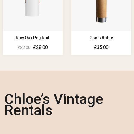
Raw Oak Peg Rail
Glass Bottle
£
28.00
£
35.00
£
32.00
Chloe’s Vintage
Rentals